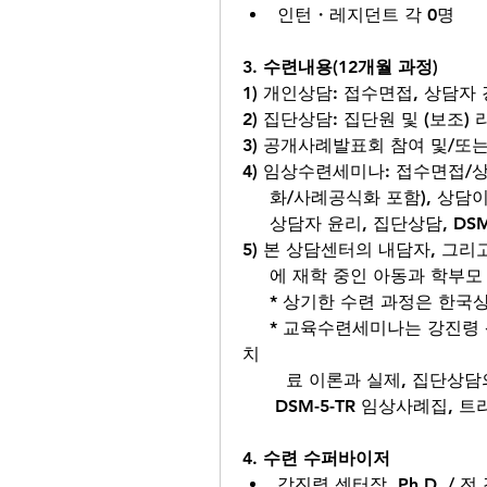
인턴・레지던트 각 0명
3. 수련내용(12개월 과정)
1) 개인상담: 접수면접, 상담자
2) 집단상담: 집단원 및 (보조)
3) 공개사례발표회 참여 및/또는
4) 임상수련세미나: 접수면접/
     화/사례공식화 포함), 상
     상담자 윤리, 집단상담, 
5) 본 상담센터의 내담자, 그
     에 재학 중인 아동과 
     * 상기한 수련 과정
     * 교육수련세미나는 강진령 센터장의 저역서를 교재로 직강함 (상담과 심리
치
        료 이론과 실제, 집
      DSM-5-TR 임상사례집
4. 수련 수퍼바이저
강진령 센터장, Ph.D. /