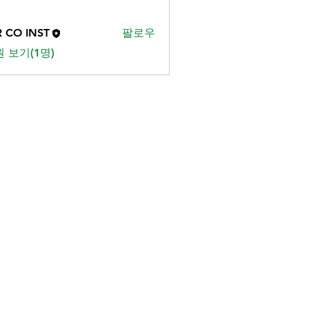
R CO INST
팔로우
 보기(1명)